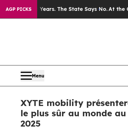
 for 42 Years. The State Says No.
At the Command
AGP PICKS
Menu
XYTE mobility présenter
le plus sûr au monde au 
2025