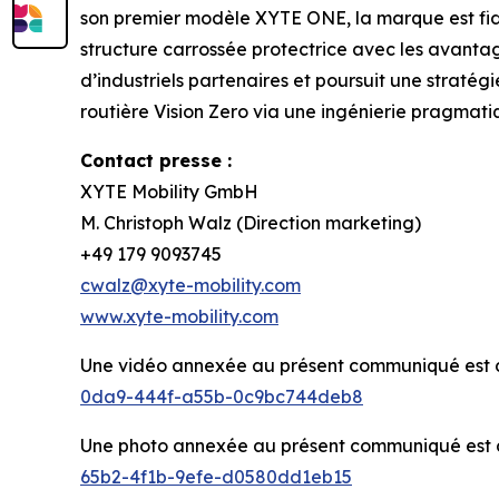
son premier modèle XYTE ONE, la marque est fidè
structure carrossée protectrice avec les avantag
d’industriels partenaires et poursuit une stratégi
routière Vision Zero via une ingénierie pragmat
Contact presse :
XYTE Mobility GmbH
M. Christoph Walz (Direction marketing)
+49 179 9093745
cwalz@xyte-mobility.com
www.xyte-mobility.com
Une vidéo annexée au présent communiqué est di
0da9-444f-a55b-0c9bc744deb8
Une photo annexée au présent communiqué est di
65b2-4f1b-9efe-d0580dd1eb15