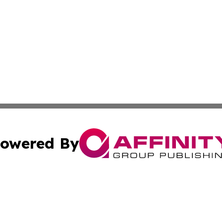
owered By
ubmit Press Release
Terms & Conditions
Copyright/DMCA
. dba Affinity Group Publishing & Florida Transportation 