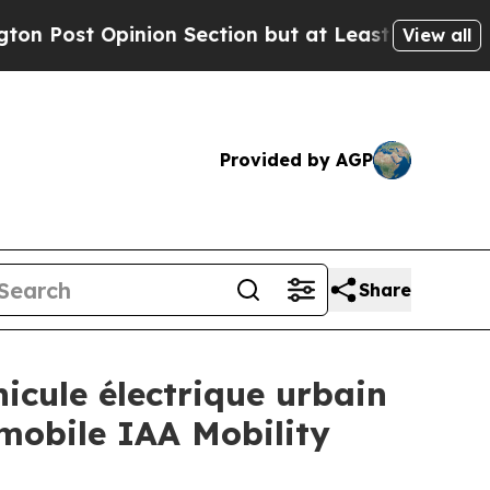
Opinion Section but at Least he's out...
For a G
View all
Provided by AGP
Share
icule électrique urbain
omobile IAA Mobility